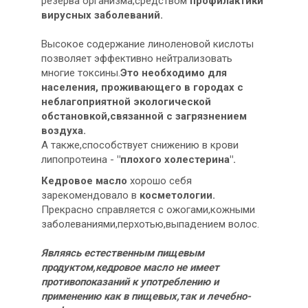
резерва организма,средством
профилактики
вирусных заболеваний.
Высокое содержание линоленовой кислоты
позволяет эффективно нейтрализовать
многие токсины.
Это необходимо для
населения, проживающего в городах с
неблагоприятной экологической
обстановкой,связанной с загрязнением
воздуха.
А также,способствует снижению в крови
липопротеина -
"плохого холестерина".
Кедровое масло
хорошо себя
зарекомендовало в
косметологии.
Прекрасно справляется с ожогами,кожными
заболеваниями,перхотью,выпадением волос.
Являясь естественным пищевым
продуктом,кедровое масло не имеет
противопоказаний к употреблению и
применению как в пищевых,так и лечебно-