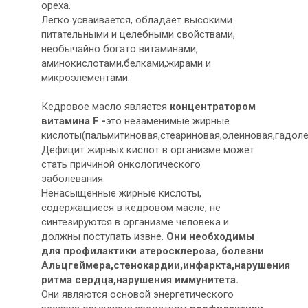
ореха.
Легко усваивается, обладает высокими
питательными и целебными свойствами,
необычайно богато витаминами,
аминокислотами,белками,жирами и
микроэлементами.
Кедровое масло является
концентратором
витамина F -
это незаменимые жирные
кислоты(пальмитиновая,стеариновая,олеиновая,гадоле
Дефицит жирных кислот в организме может
стать причиной онкологического
заболевания.
Ненасыщенные жирные кислоты,
содержащиеся в кедровом масле, не
синтезируются в организме человека и
должны поступать извне.
Они необходимы
для профилактики
атеросклероза, болезни
Альцгеймера,стенокардии,инфаркта,нарушения
ритма сердца,нарушения иммунитета.
Они являются основой энергетического